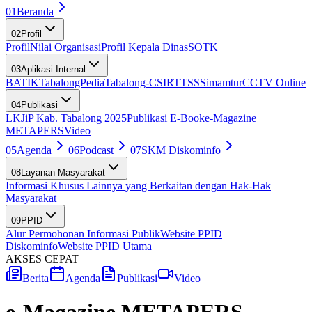
01
Beranda
02
Profil
Profil
Nilai Organisasi
Profil Kepala Dinas
SOTK
03
Aplikasi Internal
BATIK
TabalongPedia
Tabalong-CSIRT
TSS
Simamtur
CCTV Online
04
Publikasi
LKJiP Kab. Tabalong 2025
Publikasi E-Book
e-Magazine
METAPERS
Video
05
Agenda
06
Podcast
07
SKM Diskominfo
08
Layanan Masyarakat
Informasi Khusus Lainnya yang Berkaitan dengan Hak-Hak
Masyarakat
09
PPID
Alur Permohonan Informasi Publik
Website PPID
Diskominfo
Website PPID Utama
AKSES CEPAT
Berita
Agenda
Publikasi
Video