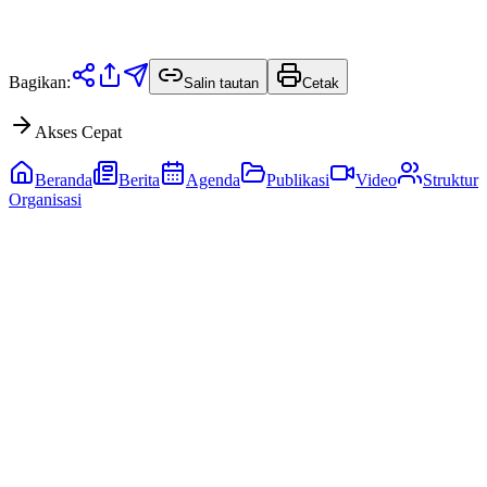
Bagikan:
Salin tautan
Cetak
Akses Cepat
Beranda
Berita
Agenda
Publikasi
Video
Struktur
Organisasi
Dinas Komunikasi dan Informatika
Pemerintah Kabupaten Tabalong